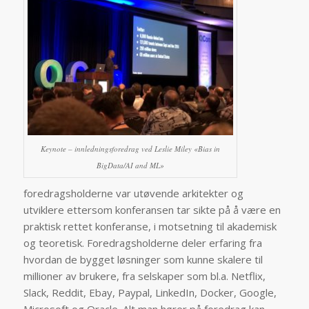
Keynote – innledningsforedrag ved Leslie Miley «Bias in
BigData/AI and ML»
foredragsholderne var utøvende arkitekter og
utviklere ettersom konferansen tar sikte på å være en
praktisk rettet konferanse, i motsetning til akademisk
og teoretisk. Foredragsholderne deler erfaring fra
hvordan de bygget løsninger som kunne skalere til
millioner av brukere, fra selskaper som bl.a. Netflix,
Slack, Reddit, Ebay, Paypal, LinkedIn, Docker, Google,