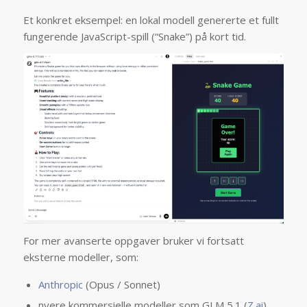
Et konkret eksempel: en lokal modell genererte et fullt
fungerende JavaScript-spill (“Snake”) på kort tid.
For mer avanserte oppgaver bruker vi fortsatt
eksterne modeller, som:
Anthropic
(Opus / Sonnet)
nyere kommersielle modeller som GLM 5.1 (
Z.ai
)