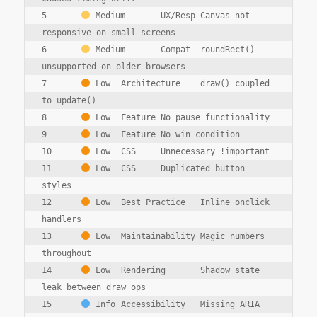
5	
 Medium	UX/Resp	Canvas not 
responsive on small screens
6	
 Medium	Compat	roundRect() 
unsupported on older browsers
7	
 Low	Architecture	draw() coupled 
to update()
8	
 Low	Feature	No pause functionality
9	
 Low	Feature	No win condition
10	
 Low	CSS	Unnecessary !important
11	
 Low	CSS	Duplicated button 
styles
12	
 Low	Best Practice	Inline onclick 
handlers
13	
 Low	Maintainability	Magic numbers 
throughout
14	
 Low	Rendering	Shadow state 
leak between draw ops
15	
 Info	Accessibility	Missing ARIA 