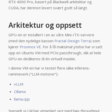
RTX 4000 Pro, basert på Blackwell-arkitektur og
CUDA, har derimot levert svært godt så langt.
Arkitektur og oppsett
GPU-en er installert i en av våre Mini-ITX-servere
(med den nydelige kassen
Fractal-Design Terra
) som
kjører
Proxmox VE
. For å få maksimal ytelse har vi satt
opp en Ubuntu VM med PCIe passthrough, slik at hele
GPU-en dedikeres til én virtuell maskin.
I denne VM-en har vi testet flere ulike inferens-
rammeverk (“LLM-motorer”):
vLLM
Ollama
llama.cpp
Spesielt vLLM har utmerket seg med høy throughput