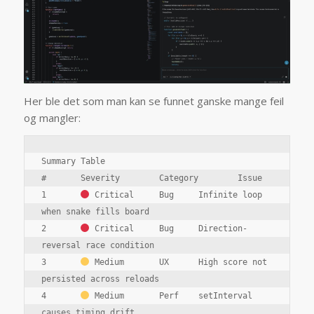
Her ble det som man kan se funnet ganske mange feil
og mangler:
Summary Table
#	Severity	Category	Issue
1	
 Critical	Bug	Infinite loop 
when snake fills board
2	
 Critical	Bug	Direction-
reversal race condition
3	
 Medium	UX	High score not 
persisted across reloads
4	
 Medium	Perf	setInterval 
causes timing drift