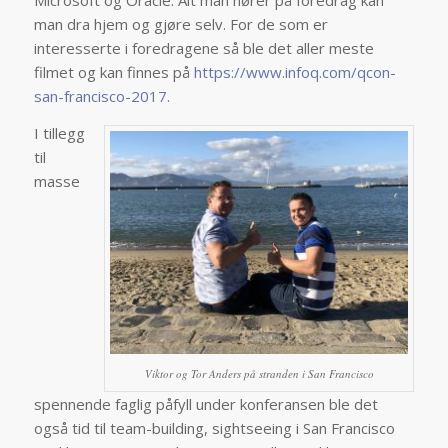
Microsoft og Oracle. Alt man hører på foredrag kan
man dra hjem og gjøre selv. For de som er
interesserte i foredragene så ble det aller meste
filmet og kan finnes på
https://www.infoq.com/qcon-
san-francisco-2017
.
I tillegg
til
masse
Viktor og Tor Anders på stranden i San Francisco
spennende faglig påfyll under konferansen ble det
også tid til team-building, sightseeing i San Francisco