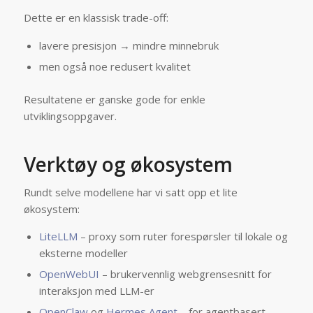
Dette er en klassisk trade-off:
lavere presisjon → mindre minnebruk
men også noe redusert kvalitet
Resultatene er ganske gode for enkle
utviklingsoppgaver.
Verktøy og økosystem
Rundt selve modellene har vi satt opp et lite
økosystem:
LiteLLM
– proxy som ruter forespørsler til lokale og
eksterne modeller
OpenWebUI
– brukervennlig webgrensesnitt for
interaksjon med LLM-er
OpenClaw
og
Hermes Agent
– for agentbasert