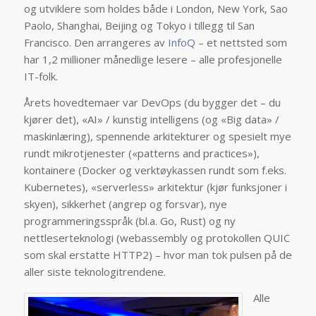
og utviklere som holdes både i London, New York, Sao
Paolo, Shanghai, Beijing og Tokyo i tillegg til San
Francisco. Den arrangeres av
InfoQ
– et nettsted som
har 1,2 millioner månedlige lesere – alle profesjonelle
IT-folk.
Årets hovedtemaer var DevOps (du bygger det – du
kjører det), «AI» / kunstig intelligens (og «Big data» /
maskinlæring), spennende arkitekturer og spesielt mye
rundt mikrotjenester («patterns and practices»),
kontainere (Docker og verktøykassen rundt som f.eks.
Kubernetes), «serverless» arkitektur (kjør funksjoner i
skyen), sikkerhet (angrep og forsvar), nye
programmeringsspråk (bl.a. Go, Rust) og ny
nettleserteknologi (webassembly og protokollen QUIC
som skal erstatte HTTP2) – hvor man tok pulsen på de
aller siste teknologitrendene.
Alle