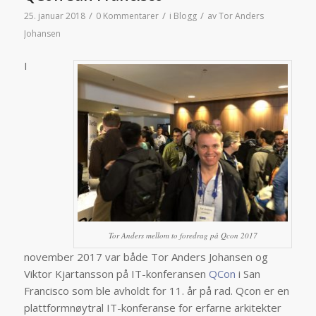
/
/
/
25. januar 2018
0 Kommentarer
i
Blogg
av
Tor Anders
Johansen
I
Tor Anders mellom to foredrag på Qcon 2017
november 2017 var både Tor Anders Johansen og
Viktor Kjartansson på IT-konferansen
QCon
i San
Francisco som ble avholdt for 11. år på rad. Qcon er en
plattformnøytral IT-konferanse for erfarne arkitekter