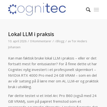
Lokal LLM i praksis
/
/
/
10. april 2026
0 Kommentarer
i
Blogg
av
Tor Anders
Johansen
Kan man faktisk bruke lokal LLM i praksis – eller er det
fortsatt mest for entusiaster? For å finne dette ut har
Cognitec nylig investert i et profesjonelt skjermkort –
NVIDIA RTX 4000 Pro med 24 GB VRAM – som en del
av vår satsing på å lære mer om AI, LLM-er og praktisk
bruk i utvikling.
Før dette testet vi et Intel Arc Pro B60 (også med 24
GB VRAM), som på papiret fremstod som et
spennende og rimelig alternativ. I praksis fungerte det